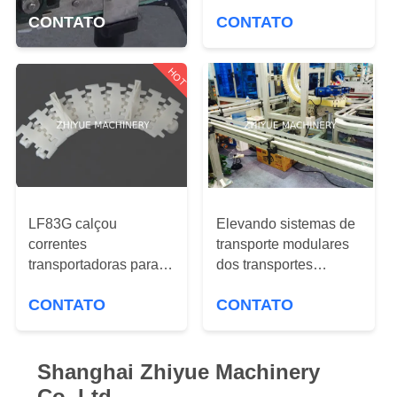
transporte de Moduline
flexíveis das correntes
CONTATO
CONTATO
para a indústria clara
transportadoras 103H
CONTROLE
para o moduline
DE
HOT
QUALIDADE
CONTACTE-
NOS
LF83G calçou
Elevando sistemas de
NOTÍCIAS
correntes
transporte modulares
transportadoras para a
dos transportes
SOLICITE
cor branca dos
flexíveis modulares de
CONTATO
CONTATO
materiais POM da
alumínio dos
UM
indústria do tobaco
elevadores dos
ORÇAMENTO
transportes de garrafa
Shanghai Zhiyue Machinery
Co.,Ltd