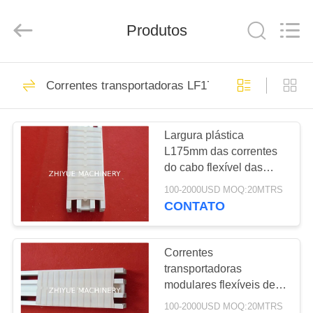
Machinery
Co.,Ltd.
All
Produtos
Rights
Reserved.
Developed
by
ECER
PARA
3
Correntes transportadoras LF175 flexíveis
CASA
Correntes flexíveis
dos transportes
Largura plástica
PRODUTOS
L175mm das correntes
LF44
do cabo flexível das
SOBRE
correntes
100-2000USD MOQ:20MTRS
transportadoras
NÓS
CONTATO
modulares flexíveis de
10
LF175A para os
Correntes flexíveis
VISITA
sistemas flexíveis
Correntes
modulares de alumínio
transportadoras
À
dos transportes
modulares flexíveis de
FÁBRICA
LF175B com largura de
LF63
100-2000USD MOQ:20MTRS