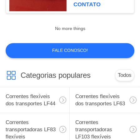
borracha 175mm dos
CONTATO
materiais POM das
CONTROLE
correntes da parte
DE
superior da fricção
11
No more things
QUALIDADE
Correntes
transportadoras
FALE CONOSCO!
CONTACTE-
NOS
LF83 flexíveis
Categorias populares
Todos
NOTÍCIAS
9
Correntes flexíveis
Correntes flexíveis
SOLICITE
dos transportes LF44
dos transportes LF63
Correntes
UM
transportadoras
ORÇAMENTO
Correntes
Correntes
transportadoras LF83
transportadoras
LF103 flexíveis
flexíveis
LF103 flexíveis