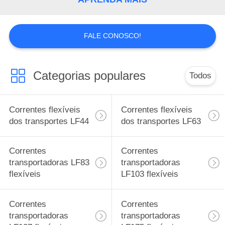
CONTROLE
DE
FALE CONOSCO!
QUALIDADE
Categorias populares
Todos
CONTACTE-
NOS
Correntes flexíveis
Correntes flexíveis
dos transportes LF44
dos transportes LF63
NOTÍCIAS
Correntes
Correntes
SOLICITE
transportadoras LF83
transportadoras
flexíveis
LF103 flexíveis
UM
ORÇAMENTO
Correntes
Correntes
transportadoras
transportadoras