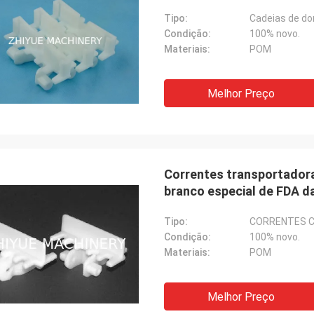
modulares flexíveis
Tipo:
Cadeias de do
Condição:
100% novo.
Materiais:
POM
Melhor Preço
Correntes transportadora
branco especial de FDA d
Tipo:
CORRENTES 
Condição:
100% novo.
Materiais:
POM
Melhor Preço