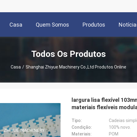
Casa
Quem Somos
Produtos
Notícia
Todos Os Produtos
Casa
/
Shanghai Zhiyue Machinery Co.,Ltd Produtos Online
largura lisa flexível 103
materiais flexíveis modu
Tipo:
Cadeias simpl
Condição:
100% novo.
Materiais:
POM