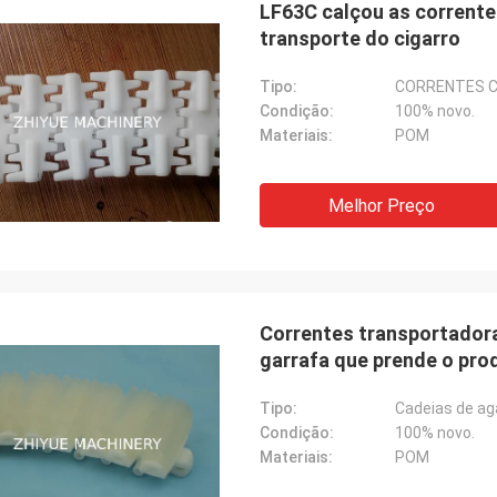
LF63C calçou as corrente
transporte do cigarro
Tipo:
CORRENTES 
Condição:
100% novo.
Materiais:
POM
Melhor Preço
Correntes transportadora
garrafa que prende o pro
POM
Tipo:
Cadeias de ag
Condição:
100% novo.
Materiais:
POM