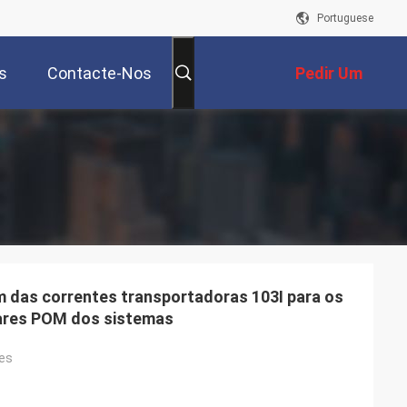
Portuguese
s
Contacte-Nos
Pedir Um
Orçamento
mm das correntes transportadoras 103I para os
lares POM dos sistemas
es