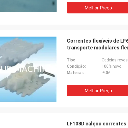
Melhor Preço
Correntes flexíveis de LF
transporte modulares fle
Tipo:
Cadeias reves
Condição:
100% novo.
Materiais:
POM
Melhor Preço
LF103D calçou correntes t