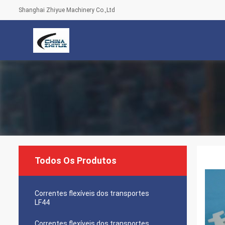
Shanghai Zhiyue Machinery Co.,Ltd
Todos Os Produtos
Correntes flexíveis dos transportes
LF44
Correntes flexíveis dos transportes