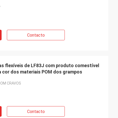
r
Contacto
s flexíveis de LF83J com produto comestível
a cor dos materiais POM dos grampos
COM CRAVOS
Contacto