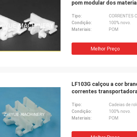
pom modular dos materia
Tipo:
CORRENTES 
Condição:
100% novo.
Materiais:
POM
Melhor Preço
LF103G calçou a cor bran
correntes transportadora
Tipo:
Cadeias de ro
Condição:
100% novo.
Materiais:
POM