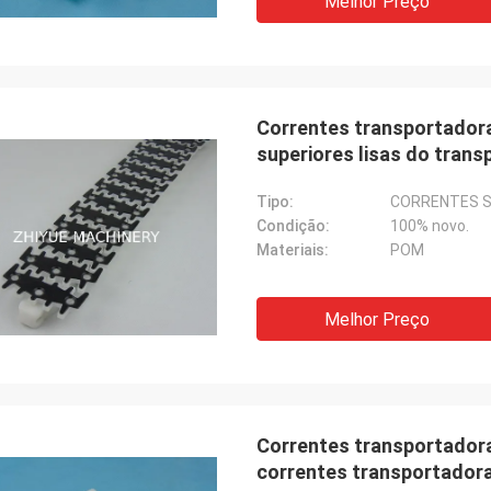
Melhor Preço
Correntes transportadora
superiores lisas do trans
materiais POM
Tipo:
CORRENTES S
Condição:
100% novo.
Materiais:
POM
Melhor Preço
Correntes transportadora
correntes transportadora