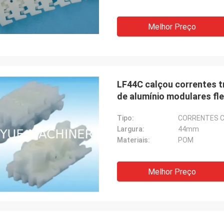
Melhor Preço
LF44C calçou correntes t
de alumínio modulares fle
Tipo:
CORRENTES 
Largura:
44mm
Materiais:
POM
Melhor Preço