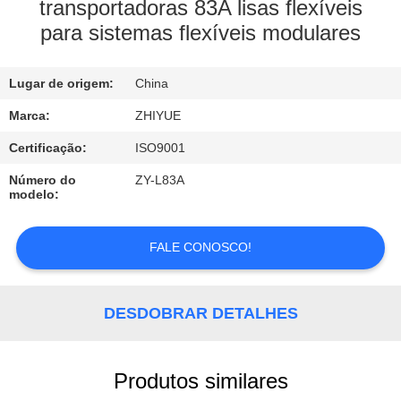
transportadoras 83A lisas flexíveis
para sistemas flexíveis modulares
CONTROLE
DE
Lugar de origem:
China
QUALIDADE
Marca:
ZHIYUE
CONTACTE-
Certificação:
ISO9001
NOS
Número do
ZY-L83A
modelo:
NOTÍCIAS
FALE CONOSCO!
SOLICITE
DESDOBRAR DETALHES
UM
ORÇAMENTO
Produtos similares