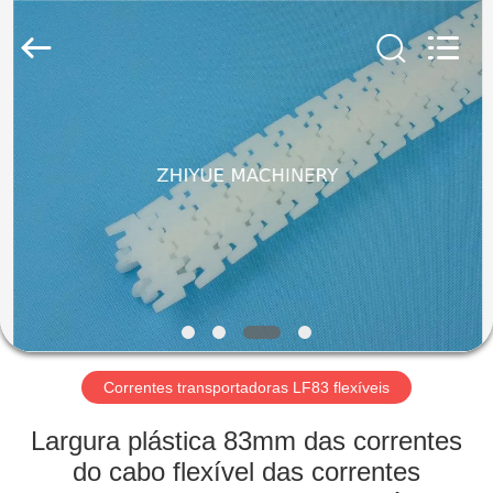
Machinery
Co.,Ltd.
All
Rights
Reserved.
Developed
by
ECER
PARA
CASA
PRODUTOS
SOBRE
NÓS
VISITA
Correntes transportadoras LF83 flexíveis
À
Largura plástica 83mm das correntes
FÁBRICA
do cabo flexível das correntes