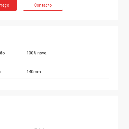
Preço
Contacto
ção
100% novo.
a
140mm