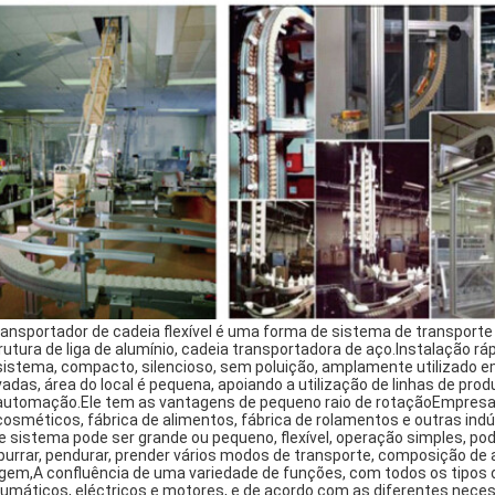
ransportador de cadeia flexível é uma forma de sistema de transporte
rutura de liga de alumínio, cadeia transportadora de aço.Instalação rápi
sistema, compacto, silencioso, sem poluição, amplamente utilizado e
vadas, área do local é pequena, apoiando a utilização de linhas de prod
automação.Ele tem as vantagens de pequeno raio de rotaçãoEmpresa
cosméticos, fábrica de alimentos, fábrica de rolamentos e outras indú
e sistema pode ser grande ou pequeno, flexível, operação simples, pod
urrar, pendurar, prender vários modos de transporte, composição de 
agem,A confluência de uma variedade de funções, com todos os tipos d
umáticos, eléctricos e motores, e de acordo com as diferentes necess