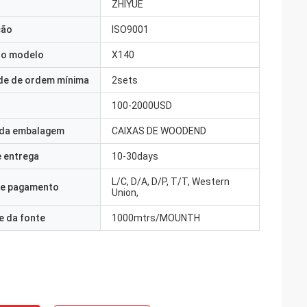
ZHIYUE
ção
ISO9001
o modelo
X140
de de ordem mínima
2sets
100-2000USD
 da embalagem
CAIXAS DE WOODEND
 entrega
10-30days
L/C, D/A, D/P, T/T, Western
e pagamento
Union,
e da fonte
1000mtrs/MOUNTH