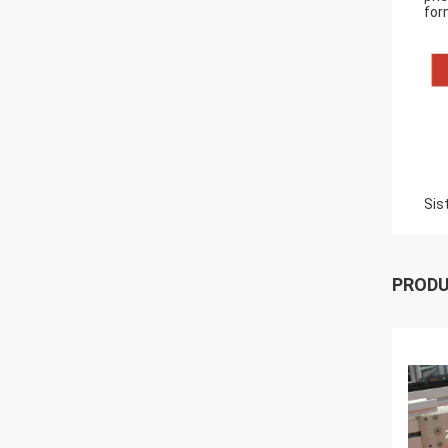
for
Sis
PROD