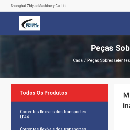
Shanghai Zhiyue Machinery Co.,Ltd
Peças Sob
Casa
/
Peças Sobresselentes 
Todos Os Produtos
Mo
in
Correntes flexíveis dos transportes
LF44
Correntes flexíveis dos transportes