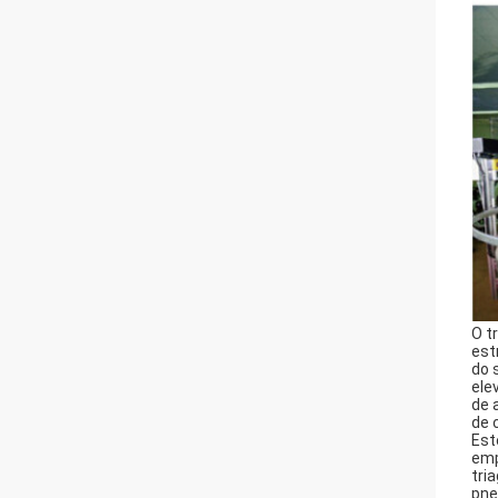
O t
est
do 
ele
de 
de 
Est
emp
tri
pne