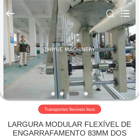
Machinery
Co.,Ltd.
All
Rights
Reserved.
Developed
by
ECER
PARA
CASA
PRODUTOS
SOBRE
NÓS
VISITA
Transportes flexíveis lisos
À
LARGURA MODULAR FLEXÍVEL DE
FÁBRICA
ENGARRAFAMENTO 83MM DOS