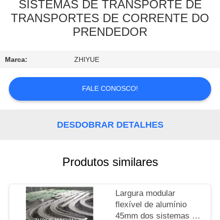
SISTEMAS DE TRANSPORTE DE
TRANSPORTES DE CORRENTE DO
CONTROLE
PRENDEDOR
DE
QUALIDADE
Marca:
ZHIYUE
CONTACTE-
FALE CONOSCO!
NOS
DESDOBRAR DETALHES
NOTÍCIAS
SOLICITE
Produtos similares
UM
ORÇAMENTO
Largura modular
flexível de alumínio
45mm dos sistemas de