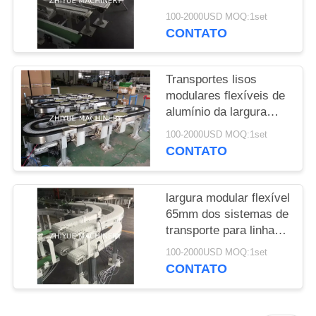
MAPA
transporte 65mm
100-2000USD MOQ:1set
DO
85mm 105mm 145mm
CONTATO
175mm 295mm
SITE
Transportes lisos
PRIVACY
modulares flexíveis de
alumínio da largura
POLICY
295mm dos sistemas
100-2000USD MOQ:1set
de transporte
CONTATO
largura modular flexível
65mm dos sistemas de
transporte para linhas
de engarrafamento
100-2000USD MOQ:1set
fabricante
CONTATO